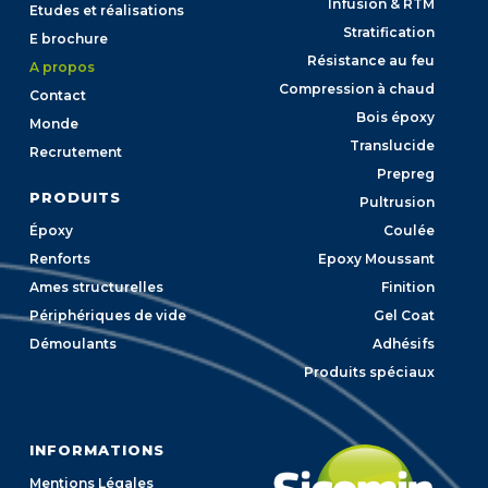
Infusion & RTM
Etudes et réalisations
Stratification
E brochure
Résistance au feu
A propos
Compression à chaud
Contact
Bois époxy
Monde
Translucide
Recrutement
Prepreg
PRODUITS
Pultrusion
Époxy
Coulée
Renforts
Epoxy Moussant
Ames structurelles
Finition
Périphériques de vide
Gel Coat
Démoulants
Adhésifs
Produits spéciaux
INFORMATIONS
Mentions Légales