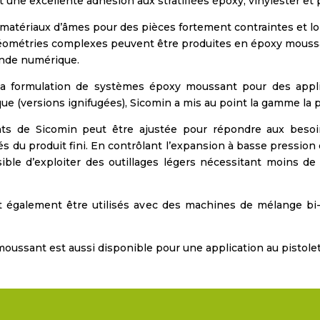
 une excellente adhésion aux stratifiées époxy, vinylester et 
atériaux d’âmes pour des pièces fortement contraintes et lo
géométries complexes peuvent être produites en époxy moussan
ande numérique.
a formulation de systèmes époxy moussant pour des applic
ique (versions ignifugées), Sicomin a mis au point la gamme l
de Sicomin peut être ajustée pour répondre aux besoins
és du produit fini. En contrôlant l’expansion à basse pression
ossible d’exploiter des outillages légers nécessitant moins d
 également être utilisés avec des machines de mélange bi
ussant est aussi disponible pour une application au pistolet