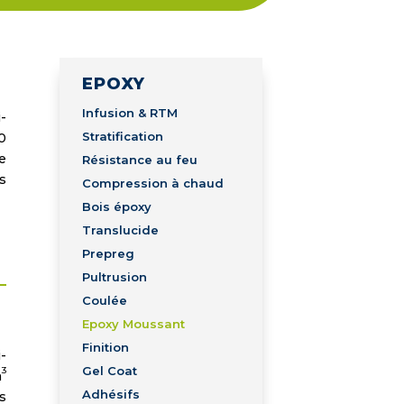
EPOXY
Infusion & RTM
-
Stratification
0
e
Résistance au feu
s
Compression à chaud
Bois époxy
Translucide
Prepreg
Pultrusion
Coulée
Epoxy Moussant
Finition
-
Gel Coat
3
m
Adhésifs
s