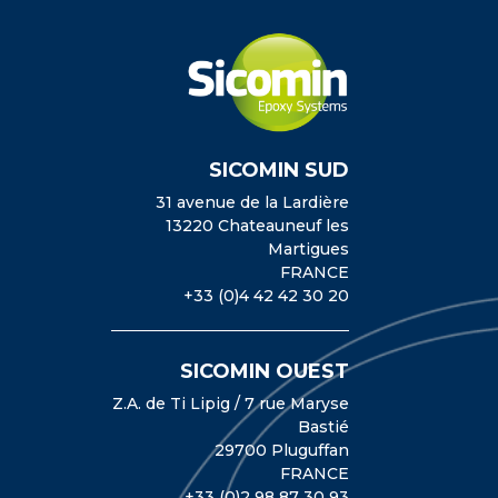
SICOMIN SUD
31 avenue de la Lardière
13220 Chateauneuf les
Martigues
FRANCE
+33 (0)4 42 42 30 20
SICOMIN OUEST
Z.A. de Ti Lipig / 7 rue Maryse
Bastié
29700 Pluguffan
FRANCE
+33 (0)2 98 87 30 93