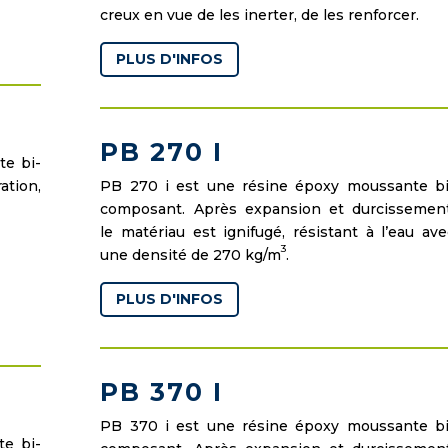
creux en vue de les inerter, de les renforcer.
PLUS D'INFOS
PB 270 I
te bi-
tion,
PB 270 i est une résine époxy moussante bi
composant. Après expansion et durcissement
le matériau est ignifugé, résistant à l’eau ave
3
une densité de 270 kg/m
.
PLUS D'INFOS
PB 370 I
PB 370 i est une résine époxy moussante bi
e bi-