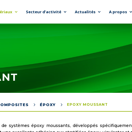
ériaux
Secteur d’activité
Actualités
A propos
ANT
5
5
COMPOSITES
ÉPOXY
EPOXY MOUSSANT
on de systèmes époxy moussants, développés spécifiquemen