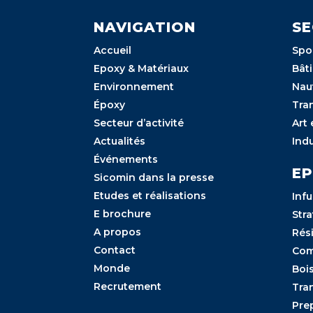
NAVIGATION
SE
Accueil
Spor
Epoxy & Matériaux
Bâti
Environnement
Nau
Époxy
Tra
Secteur d’activité
Art 
Actualités
Indu
Événements
E
Sicomin dans la presse
Etudes et réalisations
Inf
E brochure
Stra
A propos
Rés
Contact
Com
Monde
Boi
Recrutement
Tra
Pre