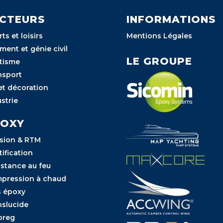
CTEURS
INFORMATIONS
ts et loisirs
Mentions Légales
ment et génie civil
LE GROUPE
tisme
nsport
et décoration
strie
POXY
usion & RTM
tification
istance au feu
pression à chaud
s époxy
nslucide
preg