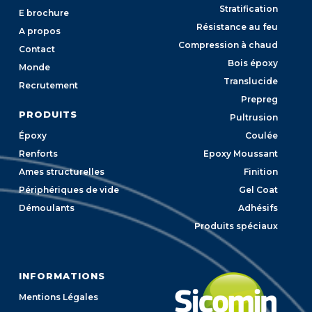
Stratification
E brochure
Résistance au feu
A propos
Compression à chaud
Contact
Bois époxy
Monde
Translucide
Recrutement
Prepreg
PRODUITS
Pultrusion
Époxy
Coulée
Renforts
Epoxy Moussant
Ames structurelles
Finition
Périphériques de vide
Gel Coat
Démoulants
Adhésifs
Produits spéciaux
INFORMATIONS
Mentions Légales