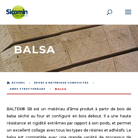
BALSA

ACCUEIL
5
EPOXY & MATÉRIAUX COMPOSITES
5
BALSA
AMES STRUCTURELLES
5
BALTEK® SB est un matériau d’âme produit à partir de bois de
balsa séché au four et configuré en bois debout. Il a une haute
résistance et rigidité extrêmes par rapport à son poids, et permet
un excellent collage avec tous les types de résines et adhésifs. Le
balsa est compatible avec une grande variété de processus de