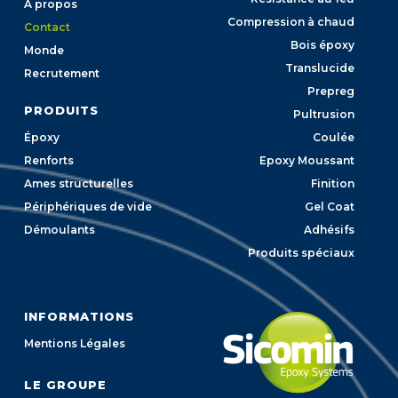
A propos
Compression à chaud
Contact
Bois époxy
Monde
Translucide
Recrutement
Prepreg
PRODUITS
Pultrusion
Époxy
Coulée
Renforts
Epoxy Moussant
Ames structurelles
Finition
Périphériques de vide
Gel Coat
Démoulants
Adhésifs
Produits spéciaux
INFORMATIONS
Mentions Légales
LE GROUPE