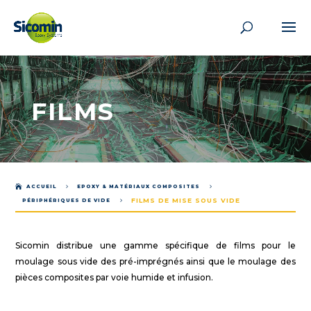
FILMS

ACCUEIL
5
EPOXY & MATÉRIAUX COMPOSITES
5
FILMS DE MISE SOUS VIDE
PÉRIPHÉRIQUES DE VIDE
5
Sicomin distribue une gamme spécifique de films pour le
moulage sous vide des pré-imprégnés ainsi que le moulage des
pièces composites par voie humide et infusion.