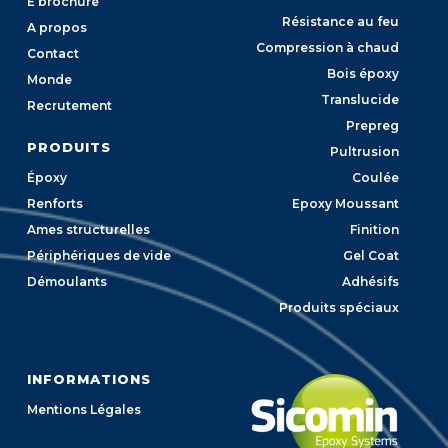
E brochure
Résistance au feu
A propos
Compression à chaud
Contact
Bois époxy
Monde
Translucide
Recrutement
Prepreg
PRODUITS
Pultrusion
Époxy
Coulée
Renforts
Epoxy Moussant
Ames structurelles
Finition
Périphériques de vide
Gel Coat
Démoulants
Adhésifs
Produits spéciaux
INFORMATIONS
Mentions Légales