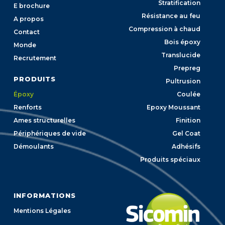
Stratification
E brochure
Résistance au feu
A propos
Compression à chaud
Contact
Bois époxy
Monde
Translucide
Recrutement
Prepreg
PRODUITS
Pultrusion
Époxy
Coulée
Renforts
Epoxy Moussant
Ames structurelles
Finition
Périphériques de vide
Gel Coat
Démoulants
Adhésifs
Produits spéciaux
INFORMATIONS
Mentions Légales