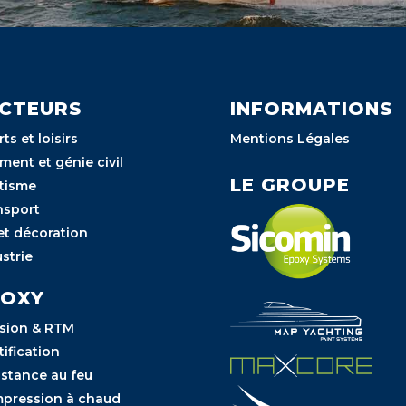
CTEURS
INFORMATIONS
ts et loisirs
Mentions Légales
ment et génie civil
LE GROUPE
tisme
nsport
et décoration
strie
POXY
usion & RTM
tification
istance au feu
pression à chaud