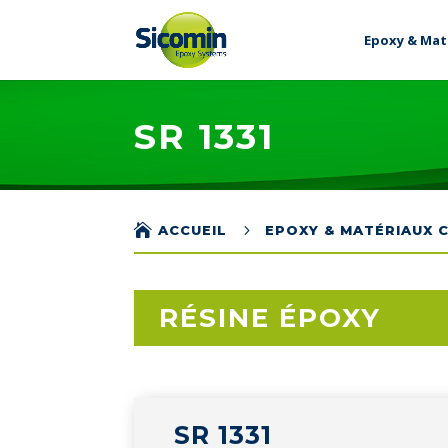
Epoxy & Mat
SR 1331

5
ACCUEIL
EPOXY & MATÉRIAUX 
RÉSINE ÉPOXY
SR 1331