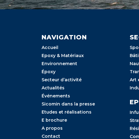
NAVIGATION
SE
Accueil
Spor
Epoxy & Matériaux
Bâti
Environnement
Nau
Époxy
Tra
Secteur d’activité
Art 
Actualités
Indu
Événements
E
Sicomin dans la presse
Etudes et réalisations
Inf
E brochure
Stra
A propos
Rés
Contact
Com