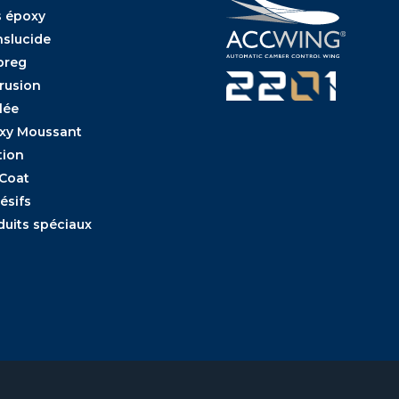
s époxy
nslucide
preg
trusion
lée
xy Moussant
tion
 Coat
ésifs
duits spéciaux