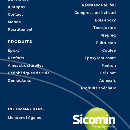
Résistance au feu
A propos
Compression à chaud
Contact
Bois époxy
Monde
Translucide
Recrutement
Prepreg
PRODUITS
Pultrusion
Époxy
Coulée
Renforts
Epoxy Moussant
Ames structurelles
Finition
Périphériques de vide
Gel Coat
Démoulants
Adhésifs
Produits spéciaux
INFORMATIONS
Mentions Légales