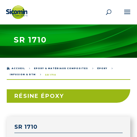
SR 1710

ACCUEIL
5
EPOXY & MATÉRIAUX COMPOSITES
5
ÉPOXY
5
INFUSION & RTM
5
SR 1710
RÉSINE ÉPOXY
SR 1710